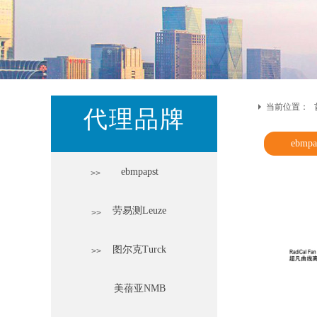
当前位置：
代理品牌
ebmpa
ebmpapst
>>
劳易测Leuze
>>
图尔克Turck
>>
美蓓亚NMB
热搜关键词