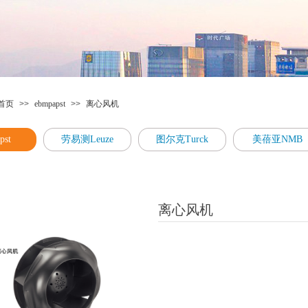
首页
>>
ebmpapst
>>
离心风机
pst
劳易测Leuze
图尔克Turck
美蓓亚NMB
离心风机